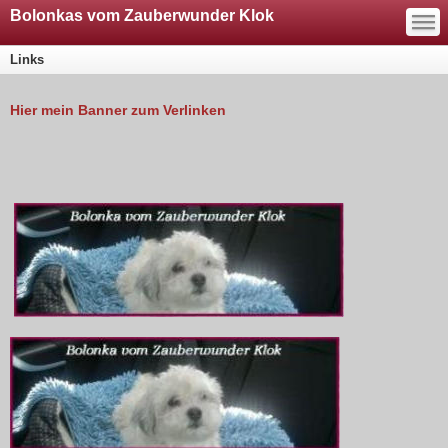
—
Bolonkas vom Zauberwunder Klok
—
—
Links
Hier mein Banner zum Verlinken