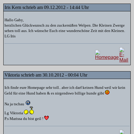
Iris Kern schrieb am 09.12.2012 - 14:44 Uhr
Hallo Gaby,
herzlichen Glückwunsch zu den zuckersüßen Welpen. Die Kleinen Zwerge
sehen toll aus. Ich wünsche Euch eine wunderschöne Zeit mit den Kleinen.
LG Iris
Viktoria schrieb am 30.10.2012 - 00:04 Uhr
Ich finde eure Homepage sehr toll.. aber ich darf keinen Hund weil wir kein
Geld für eine Hund haben & es nirgendswo billige hunde gibt
Na ja tschau
Lg Viktoria
P.s Marissa du bist geil !