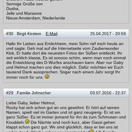
Sonnige Grüße von
Dusha,
Jelle und Marianne
Nieuw Amsterdam, Niederlande
#30 Birgit Kirstein
E-Mail
25.04.2017 - 20:59
Hallo Ihr Lieben aus Emlichheim, mein Sohn rief mich heute an
und sagte: Geh mal auf die Internetseite vom Zauberwunder
Klok, Er hatte dort die neuesten Fotos der Süßen entdeckt. Ihr
seit wirklich klasse, Es ist sooooo schön, wenn man noch einmal
die Entwicklung des D-Wurfes anschauen kann. Aber nur Gaby
und Helmut machen uns dies möglich. Dafür möchten wir Euch
tausend Dank aussprechen. Sogar nach einem Jahr sorgt Ihr
immer noch für uns.
#29 Familie Johnscher
03.07.2016 - 22:37
Liebe Gaby, lieber Helmut,
Rocky hat sich schon gut an uns gewöhnt. Er hört auf seinen
Namen, spielt viel im Garten und ist ganz neugierig- Er ist ein
ganz Süßer- Es ist immer jemand für ihn da zum Schmusen und
Knuddeln.
Die Nächte sind noch kurz, aber Gassi gehen
klappt schon ganz gut. Wir sind glücklich, dass er bei uns ist