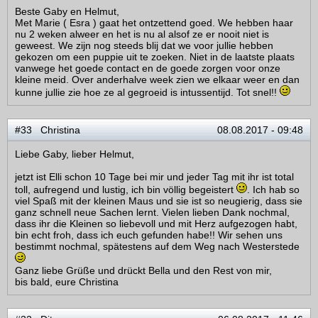
Beste Gaby en Helmut,
Met Marie ( Esra ) gaat het ontzettend goed. We hebben haar
nu 2 weken alweer en het is nu al alsof ze er nooit niet is
geweest. We zijn nog steeds blij dat we voor jullie hebben
gekozen om een puppie uit te zoeken. Niet in de laatste plaats
vanwege het goede contact en de goede zorgen voor onze
kleine meid. Over anderhalve week zien we elkaar weer en dan
kunne jullie zie hoe ze al gegroeid is intussentijd. Tot snel!!
#33 Christina
08.08.2017 - 09:48
Liebe Gaby, lieber Helmut,
jetzt ist Elli schon 10 Tage bei mir und jeder Tag mit ihr ist total
toll, aufregend und lustig, ich bin völlig begeistert
. Ich hab so
viel Spaß mit der kleinen Maus und sie ist so neugierig, dass sie
ganz schnell neue Sachen lernt. Vielen lieben Dank nochmal,
dass ihr die Kleinen so liebevoll und mit Herz aufgezogen habt,
bin echt froh, dass ich euch gefunden habe!! Wir sehen uns
bestimmt nochmal, spätestens auf dem Weg nach Westerstede
Ganz liebe Grüße und drückt Bella und den Rest von mir,
bis bald, eure Christina