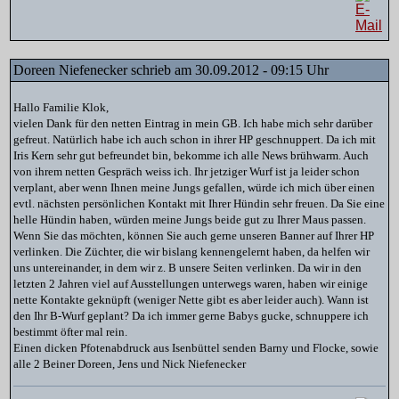
Doreen Niefenecker schrieb am 30.09.2012 - 09:15 Uhr
Hallo Familie Klok,
vielen Dank für den netten Eintrag in mein GB. Ich habe mich sehr darüber
gefreut. Natürlich habe ich auch schon in ihrer HP geschnuppert. Da ich mit
Iris Kern sehr gut befreundet bin, bekomme ich alle News brühwarm. Auch
von ihrem netten Gespräch weiss ich. Ihr jetziger Wurf ist ja leider schon
verplant, aber wenn Ihnen meine Jungs gefallen, würde ich mich über einen
evtl. nächsten persönlichen Kontakt mit Ihrer Hündin sehr freuen. Da Sie eine
helle Hündin haben, würden meine Jungs beide gut zu Ihrer Maus passen.
Wenn Sie das möchten, können Sie auch gerne unseren Banner auf Ihrer HP
verlinken. Die Züchter, die wir bislang kennengelernt haben, da helfen wir
uns untereinander, in dem wir z. B unsere Seiten verlinken. Da wir in den
letzten 2 Jahren viel auf Ausstellungen unterwegs waren, haben wir einige
nette Kontakte geknüpft (weniger Nette gibt es aber leider auch). Wann ist
den Ihr B-Wurf geplant? Da ich immer gerne Babys gucke, schnuppere ich
bestimmt öfter mal rein.
Einen dicken Pfotenabdruck aus Isenbüttel senden Barny und Flocke, sowie
alle 2 Beiner Doreen, Jens und Nick Niefenecker