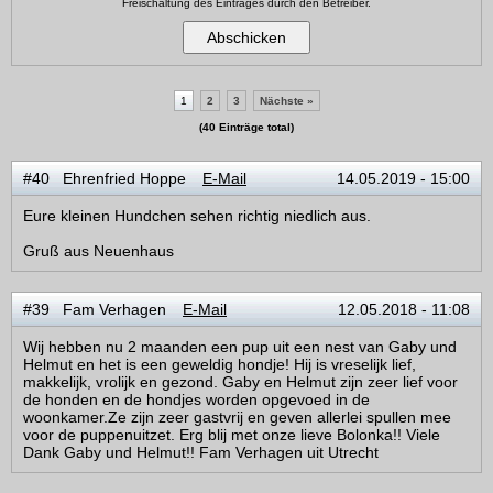
Freischaltung des Eintrages durch den Betreiber.
1
2
3
Nächste »
(40 Einträge total)
#40 Ehrenfried Hoppe
E-Mail
14.05.2019 - 15:00
Eure kleinen Hundchen sehen richtig niedlich aus.
Gruß aus Neuenhaus
#39 Fam Verhagen
E-Mail
12.05.2018 - 11:08
Wij hebben nu 2 maanden een pup uit een nest van Gaby und
Helmut en het is een geweldig hondje! Hij is vreselijk lief,
makkelijk, vrolijk en gezond. Gaby en Helmut zijn zeer lief voor
de honden en de hondjes worden opgevoed in de
woonkamer.Ze zijn zeer gastvrij en geven allerlei spullen mee
voor de puppenuitzet. Erg blij met onze lieve Bolonka!! Viele
Dank Gaby und Helmut!! Fam Verhagen uit Utrecht