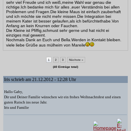
sehr viel Freude und ich weiß,meine Wahl war genau die
richtige.Ich bedanke mich für alles ,euer Verständnis bei allen
Problemen und Fragen.Die kleine Maus ist einfach zauberhaft
und ich möchte sie nicht mehr missen.Die Integration bei
meinem Kater ist besser gelaufen,als ich befürchtethabe.Von
Anfang an kein Knurren oder Fauchen.
Die Kleine ist Pfiffig,schmust sehr gerne und hat nicht ei
einziges mal geweint.
Nochmals Dank an Euch und Bella.Werden in Kontakt bleiben.
viele liebe Grüße aus mülheim von Mareile
1
2
3
Nächste »
(40 Einträge total)
Iris schrieb am 21.12.2012 - 12:28 Uhr
Hallo Gaby,
Dir und Deiner Familie wünschen wir ein frohes Weihnachtsfest und einen
guten Rutsch ins neue Jahr.
Iris und Familie