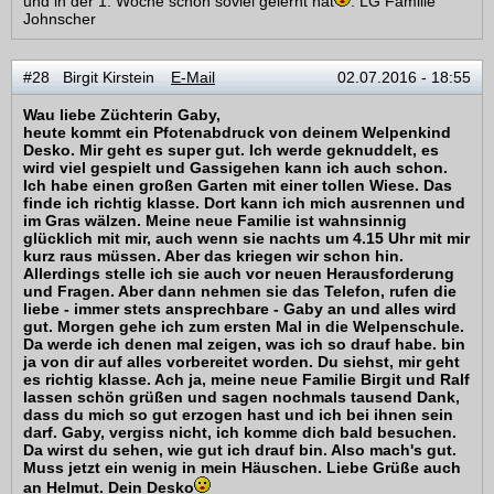
und in der 1. Woche schon soviel gelernt hat
. LG Familie
Johnscher
#28 Birgit Kirstein
E-Mail
02.07.2016 - 18:55
Wau liebe Züchterin Gaby,
heute kommt ein Pfotenabdruck von deinem Welpenkind
Desko. Mir geht es super gut. Ich werde geknuddelt, es
wird viel gespielt und Gassigehen kann ich auch schon.
Ich habe einen großen Garten mit einer tollen Wiese. Das
finde ich richtig klasse. Dort kann ich mich ausrennen und
im Gras wälzen. Meine neue Familie ist wahnsinnig
glücklich mit mir, auch wenn sie nachts um 4.15 Uhr mit mir
kurz raus müssen. Aber das kriegen wir schon hin.
Allerdings stelle ich sie auch vor neuen Herausforderung
und Fragen. Aber dann nehmen sie das Telefon, rufen die
liebe - immer stets ansprechbare - Gaby an und alles wird
gut. Morgen gehe ich zum ersten Mal in die Welpenschule.
Da werde ich denen mal zeigen, was ich so drauf habe. bin
ja von dir auf alles vorbereitet worden. Du siehst, mir geht
es richtig klasse. Ach ja, meine neue Familie Birgit und Ralf
lassen schön grüßen und sagen nochmals tausend Dank,
dass du mich so gut erzogen hast und ich bei ihnen sein
darf. Gaby, vergiss nicht, ich komme dich bald besuchen.
Da wirst du sehen, wie gut ich drauf bin. Also mach's gut.
Muss jetzt ein wenig in mein Häuschen. Liebe Grüße auch
an Helmut. Dein Desko