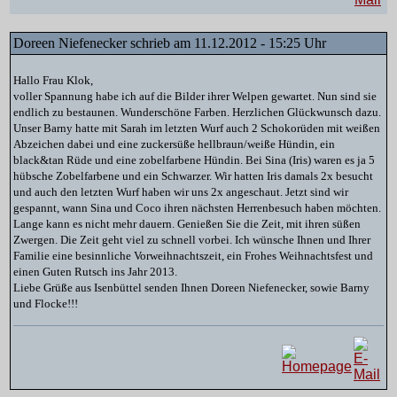
Doreen Niefenecker schrieb am 11.12.2012 - 15:25 Uhr
Hallo Frau Klok,
voller Spannung habe ich auf die Bilder ihrer Welpen gewartet. Nun sind sie
endlich zu bestaunen. Wunderschöne Farben. Herzlichen Glückwunsch dazu.
Unser Barny hatte mit Sarah im letzten Wurf auch 2 Schokorüden mit weißen
Abzeichen dabei und eine zuckersüße hellbraun/weiße Hündin, ein
black&tan Rüde und eine zobelfarbene Hündin. Bei Sina (Iris) waren es ja 5
hübsche Zobelfarbene und ein Schwarzer. Wir hatten Iris damals 2x besucht
und auch den letzten Wurf haben wir uns 2x angeschaut. Jetzt sind wir
gespannt, wann Sina und Coco ihren nächsten Herrenbesuch haben möchten.
Lange kann es nicht mehr dauern. Genießen Sie die Zeit, mit ihren süßen
Zwergen. Die Zeit geht viel zu schnell vorbei. Ich wünsche Ihnen und Ihrer
Familie eine besinnliche Vorweihnachtszeit, ein Frohes Weihnachtsfest und
einen Guten Rutsch ins Jahr 2013.
Liebe Grüße aus Isenbüttel senden Ihnen Doreen Niefenecker, sowie Barny
und Flocke!!!