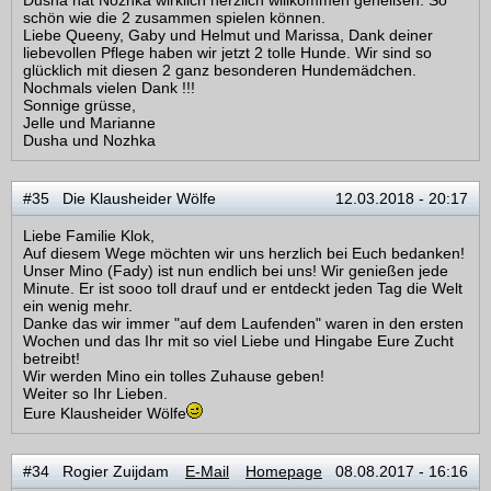
Dusha hat Nozhka wirklich herzlich willkommen geheißen. So
schön wie die 2 zusammen spielen können.
Liebe Queeny, Gaby und Helmut und Marissa, Dank deiner
liebevollen Pflege haben wir jetzt 2 tolle Hunde. Wir sind so
glücklich mit diesen 2 ganz besonderen Hundemädchen.
Nochmals vielen Dank !!!
Sonnige grüsse,
Jelle und Marianne
Dusha und Nozhka
#35 Die Klausheider Wölfe
12.03.2018 - 20:17
Liebe Familie Klok,
Auf diesem Wege möchten wir uns herzlich bei Euch bedanken!
Unser Mino (Fady) ist nun endlich bei uns! Wir genießen jede
Minute. Er ist sooo toll drauf und er entdeckt jeden Tag die Welt
ein wenig mehr.
Danke das wir immer "auf dem Laufenden" waren in den ersten
Wochen und das Ihr mit so viel Liebe und Hingabe Eure Zucht
betreibt!
Wir werden Mino ein tolles Zuhause geben!
Weiter so Ihr Lieben.
Eure Klausheider Wölfe
#34 Rogier Zuijdam
E-Mail
Homepage
08.08.2017 - 16:16