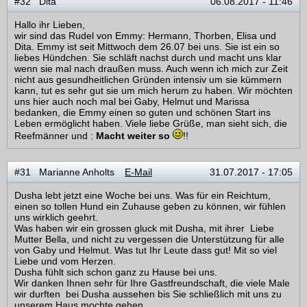
#32 Dita
06.08.2017 - 11:46
Hallo ihr Lieben,
wir sind das Rudel von Emmy: Hermann, Thorben, Elisa und
Dita. Emmy ist seit Mittwoch dem 26.07 bei uns. Sie ist ein so
liebes Hündchen. Sie schläft nachst durch und macht uns klar
wenn sie mal nach draußen muss. Auch wenn ich mich zur Zeit
nicht aus gesundheitlichen Gründen intensiv um sie kümmern
kann, tut es sehr gut sie um mich herum zu haben. Wir möchten
uns hier auch noch mal bei Gaby, Helmut und Marissa
bedanken, die Emmy einen so guten und schönen Start ins
Leben ermöglicht haben. Viele liebe Grüße, man sieht sich, die
Reefmänner und :
Macht weiter so
!!
#31 Marianne Anholts
E-Mail
31.07.2017 - 17:05
Dusha lebt jetzt eine Woche bei uns. Was für ein Reichtum,
einen so tollen Hund ein Zuhause geben zu können, wir fühlen
uns wirklich geehrt.
Was haben wir ein grossen gluck mit Dusha, mit ihrer Liebe
Mutter Bella, und nicht zu vergessen die Unterstützung für alle
von Gaby und Helmut. Was tut Ihr Leute dass gut! Mit so viel
Liebe und vom Herzen.
Dusha fühlt sich schon ganz zu Hause bei uns.
Wir danken Ihnen sehr für Ihre Gastfreundschaft, die viele Male
wir durften bei Dusha aussehen bis Sie schließlich mit uns zu
unserem Haus mochte gehen.